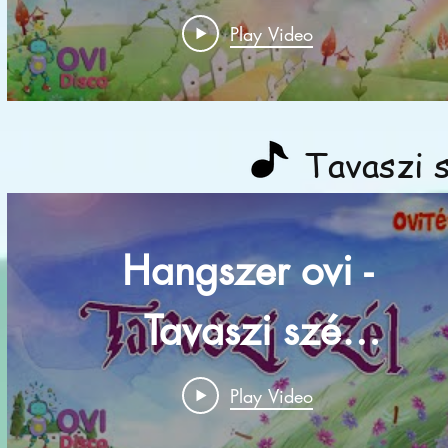
(Karaoke, Ovi
Play Video
Disco)
Tavaszi s
Hangszer ovi -
Tavaszi szél
(Karaoke, Ovi
Play Video